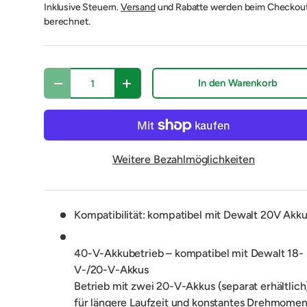
Inklusive Steuern.
Versand
und Rabatte werden beim Checkou
berechnet.
Anzahl
In den Warenkorb
-
+
Weitere Bezahlmöglichkeiten
Kompatibilität: kompatibel mit Dewalt 20V Akk
t laden
Galerieansicht laden
Bild 5 in Galerieansicht laden
Bild 6 in Galerieansicht laden
Bild 7 in Galerieansicht laden
Bild 8 in Galerieansi
Bild 9 i
40-V-Akkubetrieb – kompatibel mit Dewalt 18-
V-/20-V-Akkus
Betrieb mit zwei 20-V-Akkus (separat erhältlich
für längere Laufzeit und konstantes Drehmomen