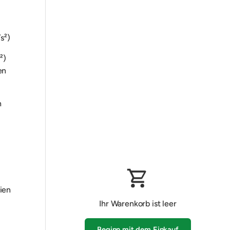
s²)
²)
en
n
ien
Ihr Warenkorb ist leer
Beginn mit dem Einkauf