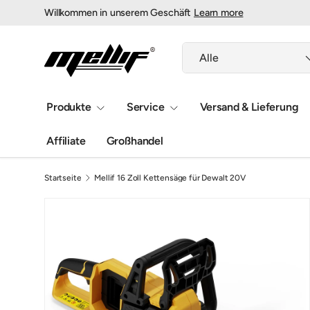
Willkommen in unserem Geschäft
Learn more
Direkt zum Inhalt
Suchen
Art
Alle
Produkte
Service
Versand & Lieferung
Affiliate
Großhandel
Startseite
Mellif 16 Zoll Kettensäge für Dewalt 20V