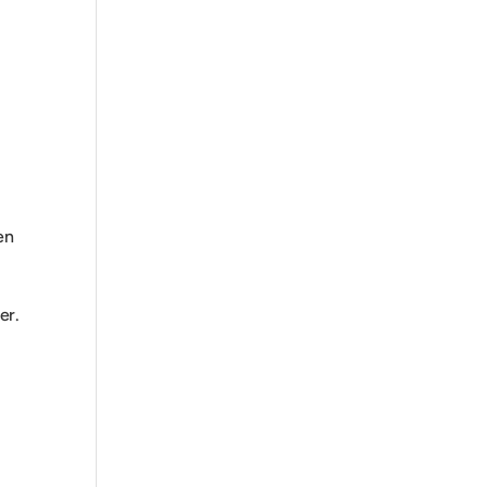
en
er.