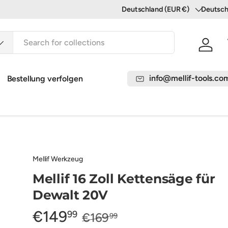
Deutschland (EUR €)
Deutsc
Land/Region
Sprache
Einlo
info@mellif-tools.co
Bestellung verfolgen
Mellif Werkzeug
Mellif 16 Zoll Kettensäge für
Dewalt 20V
€149
99
€169
99